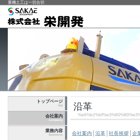
重機土工は一切合切
トップページ
沿革
top
%e6%b2%bf%e3%80%80%e3%
会社案内
company
業務内容
会社案内
沿革
社長挨拶
企
business