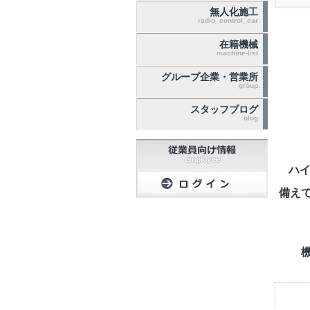
無人化施工
radio_control_car
在籍機械
machine-list
グループ企業・営業所
group
スタッフブログ
blog
ハイ
備え