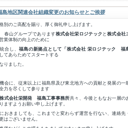
福島地区関連会社組織変更のお知らせとご挨拶
格別のご高配を賜り、厚く御礼申し上げます。
 春山グループであります
株式会社栄ロジテック
と
株式会社
営業体制の向上のために
統合し、
福島の新拠点として「株式会社 栄ロジテック 福
してあらためてスタートする
なりました。
機会に、従来以上に福島県及び東北地方への貢献と発展の一
全力を尽くして参ります
株式会社栄開発 福島工事事務所
共々、今後ともなお一層の
りますようお願い申し上げます。
におきましても、これまでと変わらず運営を行ない、連絡先
更はございません。