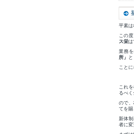
平素は
この度
ス栄
は
業務を
所」
と
ことに
これを
るべく
ので、
てを賜
新体制
者に変