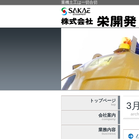
重機土工は一切合切
トップページ
3月
top
arch
会社案内
company
業務内容
business