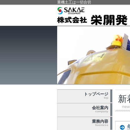
重機土工は一切合切
トップページ
新
top
new
会社案内
company
業務内容
business