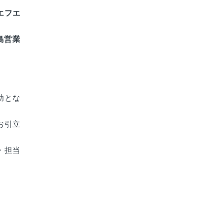
エフエ
島営業
助とな
お引立
・担当