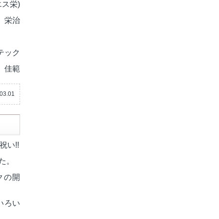
ス栄)
 栄治
テック
 佳範
03.01
い!!
た。
クの開
いろい