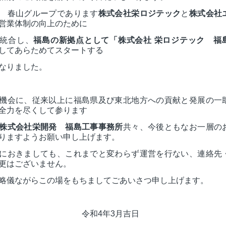
 春山グループであります
株式会社栄ロジテック
と
株式会社
営業体制の向上のために
統合し、
福島の新拠点として「株式会社 栄ロジテック 福
してあらためてスタートする
なりました。
機会に、従来以上に福島県及び東北地方への貢献と発展の一
全力を尽くして参ります
株式会社栄開発 福島工事事務所
共々、今後ともなお一層の
りますようお願い申し上げます。
におきましても、これまでと変わらず運営を行ない、連絡先
更はございません。
略儀ながらこの場をもちましてごあいさつ申し上げます。
令和4年3月吉日