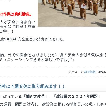
の作業は真剣勝負』
人が安全に向き合い
高め皆で達成！無事
災害！！
年度
SAKAE
安全宣言が発表されました。
渦、外での開催となりましたが、夏の安全大会はBBQ大会
ミュニケーションできると嬉しいですね(^^♪
カテゴリ：
新着情報
2022.
当社は４週８休に取り組みます！！
けばれている
「働き方改革」
、
「建設業の２０２４年問題」
の課題・問題に対応し、建設業に携わる従業員が公私・心身