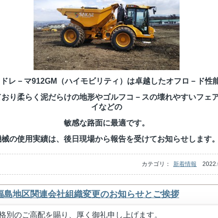
ドレ－マ912GM（ハイモビリティ）は卓越したオフロ－ド性
ており柔らく泥だらけの地形やゴルフコ－スの壊れやすいフェ
イなどの
敏感な路面に最適です。
機械の使用実績は、後日現場から報告を受けてお知らせします
カテゴリ：
新着情報
2022.
福島地区関連会社組織変更のお知らせとご挨拶
格別のご高配を賜り、厚く御礼申し上げます。