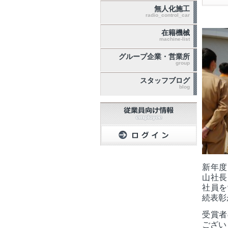
無人化施工
radio_control_car
在籍機械
machine-list
グループ企業・営業所
group
スタッフブログ
blog
新年度
山社長
社員を
続表彰
受賞者
ござい