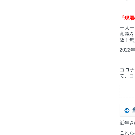
『現場
一人一
意識を
故！無
2022
コロナ
て、コ
近年さ
これら