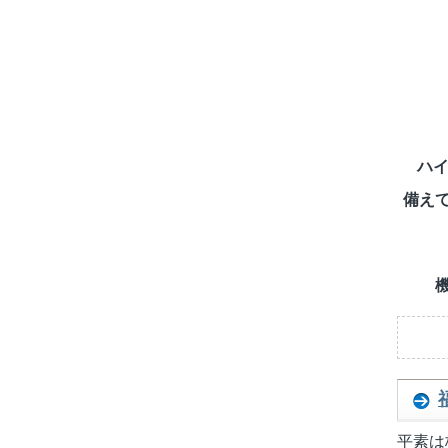
ハイ
備え
平素は